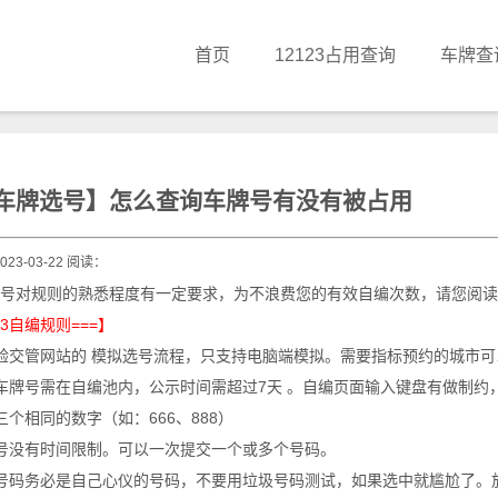
首页
12123占用查询
车牌查
车牌选号】怎么查询车牌号有没有被占用
23-03-22 阅读：
号对规则的熟悉程度有一定要求，为不浪费您的有效自编次数，请您阅读
123自编规则===】
验交管网站的 模拟选号流程，只支持电脑端模拟。需要指标预约的城市
车牌号需在自编池内，公示时间需超过7天 。自编页面输入键盘有做制约
三个相同的数字（如：666、888）
号没有时间限制。可以一次提交一个或多个号码。
号码务必是自己心仪的号码，不要用垃圾号码测试，如果选中就尴尬了。