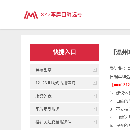
主页
>
XYZ车牌自编选号
快捷入口
【温州
发布时间： 20
自编创意
自编车牌选
12123自助式占用查询
【===12
1、建议体
服务列表
2、自编的
车牌定制服务
3、不支持
4、自编选
推荐关注微信服务号
5、提交的