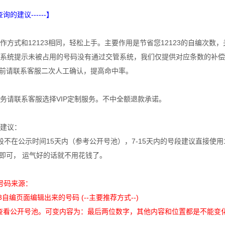
查询的建议------】
作方式和12123相同，轻松上手。主要作用是节省您12123的自编次数
系统提示未被占用的号码没有通过交管系统，我们仅提供对应条数的补偿
23前请联系客服二次人工确认，提高命中率。
务请联系客服选择VIP定制服务。不中全额退款承诺。
建议：
段不在公示时间15天内（参考公开号池），7-15天内的号段建议直接使用
即可， 运气好的话就不用花钱了。
号码来源：
3自编页面编辑出来的号码 (--主要推荐方式--)
查看公开号池。可变内容为：最后两位数字，其他内容和位置都是不能变